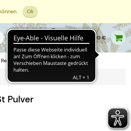
 können.
Ok
0,00 €
Rezept Einreichen
St
Pulver