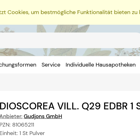
zt Cookies, um bestmögliche Funktionalität bieten zu
ichungsformen
Service
Individuelle Hausapotheken
DIOSCOREA VILL. Q29 EDBR
1 
Anbieter:
Gudjons GmbH
PZN:
81065211
Einheit:
1
St
Pulver