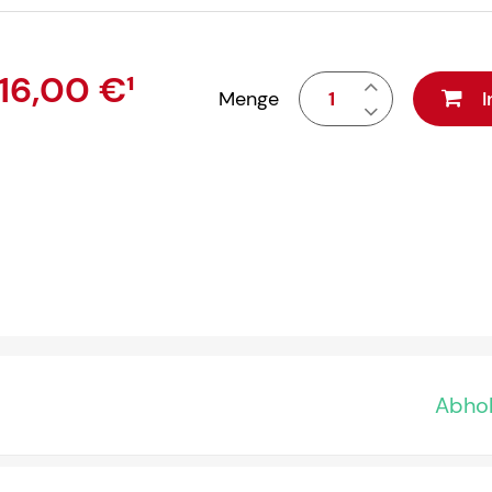
16,00 €
¹
Menge
Abhol