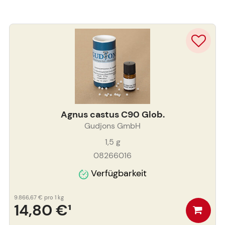
Agnus castus C90 Glob.
Gudjons GmbH
1,5
g
08266016
Verfügbarkeit
9.866,67 €
pro 1 kg
14,80 €
¹