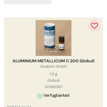
ALUMINIUM METALLICUM C 200 Globuli
Gudjons GmbH
1.5
g
Globuli
00186387
Verfügbarkeit
12.646,67 €
pro 1 kg