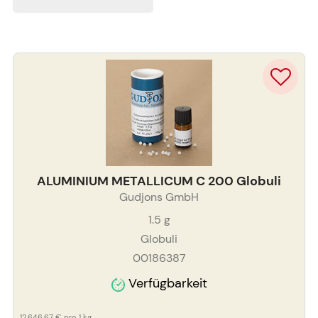
ALUMINIUM METALLICUM C 200 Globuli
Gudjons GmbH
1.5
g
Globuli
00186387
Verfügbarkeit
12.646,67 €
pro 1 kg