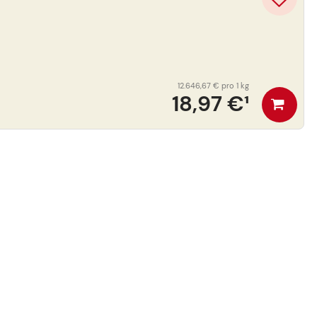
12.646,67 €
pro 1 kg
18,97 €
¹