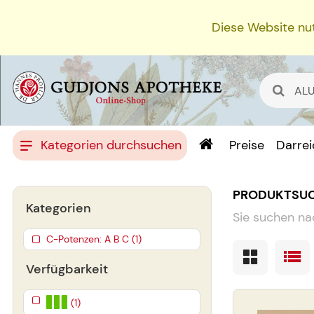
Diese Website nut
Kategorien durchsuchen
Preise
Darre
PRODUKTSU
Kategorien
Sie suchen na
C-Potenzen: A B C (1)
Verfügbarkeit
(1)