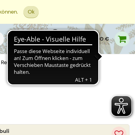
 können.
Ok
0,00 €
Rezept Einreichen
buli