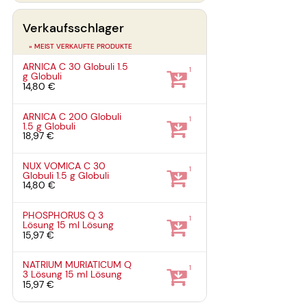
Verkaufsschlager
» MEIST VERKAUFTE PRODUKTE
ARNICA C 30 Globuli
1.5
1
g
Globuli
14,80 €
ARNICA C 200 Globuli
1
1.5 g
Globuli
18,97 €
NUX VOMICA C 30
1
Globuli
1.5 g
Globuli
14,80 €
PHOSPHORUS Q 3
1
Lösung
15 ml
Lösung
15,97 €
NATRIUM MURIATICUM Q
1
3 Lösung
15 ml
Lösung
15,97 €