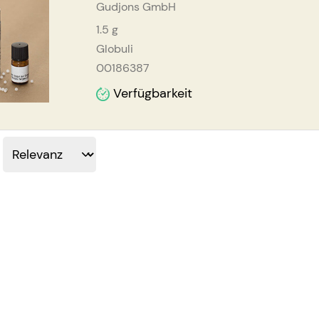
Gudjons GmbH
1.5
g
Globuli
00186387
Verfügbarkeit