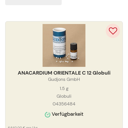
ANACARDIUM ORIENTALE C 12 Globuli
Gudjons GmbH
1.5
g
Globuli
04356484
Verfügbarkeit
6.640,00 €
pro 1 kg