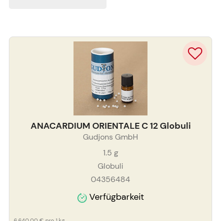
ANACARDIUM ORIENTALE C 12 Globuli
Gudjons GmbH
1.5
g
Globuli
04356484
Verfügbarkeit
6.640,00 €
pro 1 kg