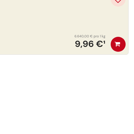
6.640,00 €
pro 1 kg
9,96 €
¹