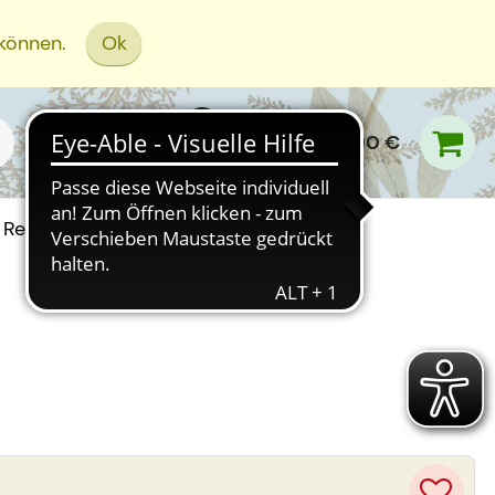
 können.
Ok
0,00 €
Rezept Einreichen