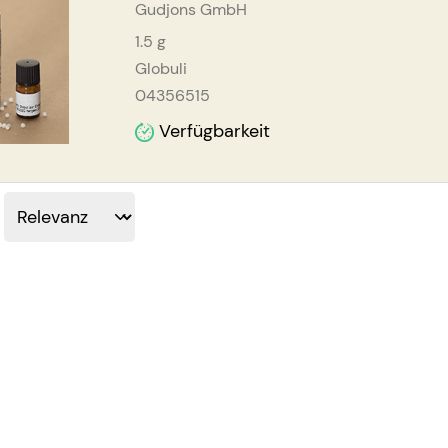
Gudjons GmbH
1.5
g
Globuli
04356515
Verfügbarkeit