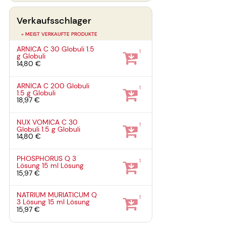
Verkaufsschlager
» MEIST VERKAUFTE PRODUKTE
ARNICA C 30 Globuli
1.5
1
g
Globuli
14,80 €
ARNICA C 200 Globuli
1
1.5 g
Globuli
18,97 €
NUX VOMICA C 30
1
Globuli
1.5 g
Globuli
14,80 €
PHOSPHORUS Q 3
1
Lösung
15 ml
Lösung
15,97 €
NATRIUM MURIATICUM Q
1
3 Lösung
15 ml
Lösung
15,97 €