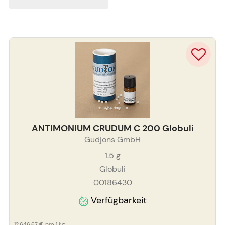
ANTIMONIUM CRUDUM C 200 Globuli
Gudjons GmbH
1.5
g
Globuli
00186430
Verfügbarkeit
12.646,67 €
pro 1 kg