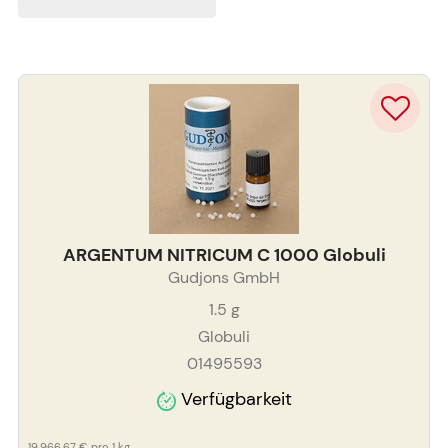
ARGENTUM NITRICUM C 1000 Globuli
Gudjons GmbH
1.5
g
Globuli
01495593
Verfügbarkeit
19.966,67 €
pro 1 kg