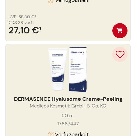
Verfügbarkeit
UVP
:
35,50 €
³
542,00 €
pro 1 l
27,10 €
¹
DERMASENCE Hyalusome Creme-Peeling
Medicos Kosmetik GmbH & Co. KG
50
ml
17867447
Verfügbarkeit