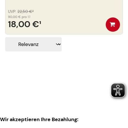
UVP
:
22,50 €
³
90,00 €
pro 1 l
18,00 €
¹
Wir akzeptieren Ihre Bezahlung: