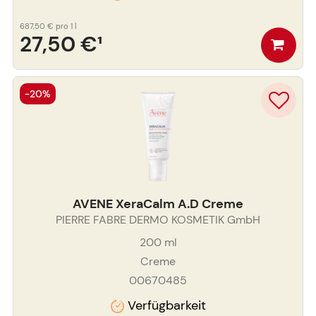
687,50 €
pro 1 l
27,50 €
¹
-20%
AVENE XeraCalm A.D Creme
PIERRE FABRE DERMO KOSMETIK GmbH
200
ml
Creme
00670485
Verfügbarkeit