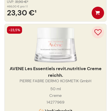
UVP
:
31,90 €
³
466,00 €
pro 1 l
23,30 €
¹
-23,5%
AVENE Les Essentiels revit.nutritive Creme
reichh.
PIERRE FABRE DERMO KOSMETIK GmbH
50
ml
Creme
14277969