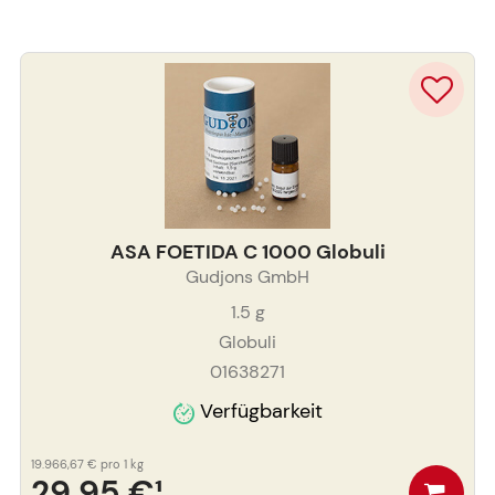
ASA FOETIDA C 1000 Globuli
Gudjons GmbH
1.5
g
Globuli
01638271
Verfügbarkeit
19.966,67 €
pro 1 kg
29,95 €
¹