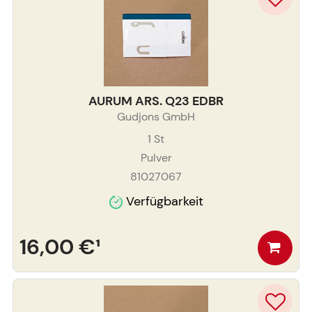
AURUM ARS. Q23 EDBR
Gudjons GmbH
1
St
Pulver
81027067
Verfügbarkeit
16,00 €
¹