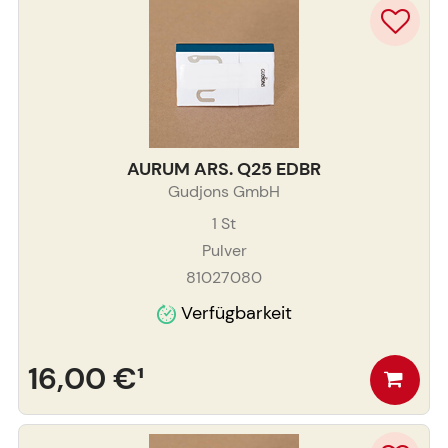
AURUM ARS. Q25 EDBR
Gudjons GmbH
1
St
Pulver
81027080
Verfügbarkeit
16,00 €
¹