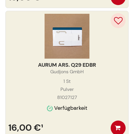
AURUM ARS. Q29 EDBR
Gudjons GmbH
1
St
Pulver
81027127
Verfügbarkeit
16,00 €
¹