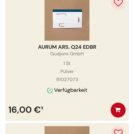
AURUM ARS. Q24 EDBR
Gudjons GmbH
1
St
Pulver
81027073
Verfügbarkeit
16,00 €
¹