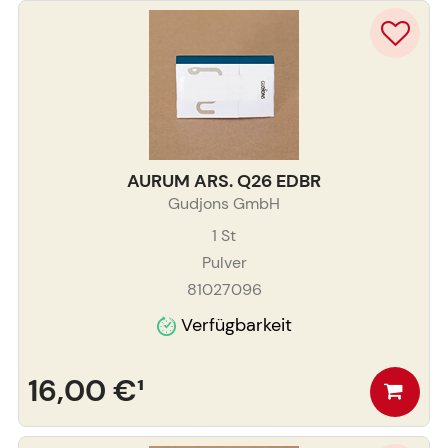
AURUM ARS. Q26 EDBR
Gudjons GmbH
1
St
Pulver
81027096
Verfügbarkeit
16,00 €
¹