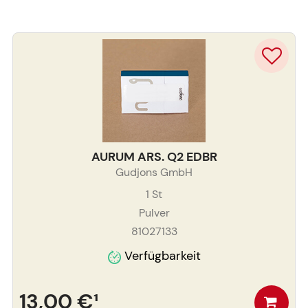
AURUM ARS. Q2 EDBR
Gudjons GmbH
1
St
Pulver
81027133
Verfügbarkeit
13,00 €
¹