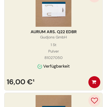
AURUM ARS. Q22 EDBR
Gudjons GmbH
1
St
Pulver
81027050
Verfügbarkeit
16,00 €
¹