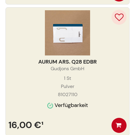
AURUM ARS. Q28 EDBR
Gudjons GmbH
1
St
Pulver
81027110
Verfügbarkeit
16,00 €
¹