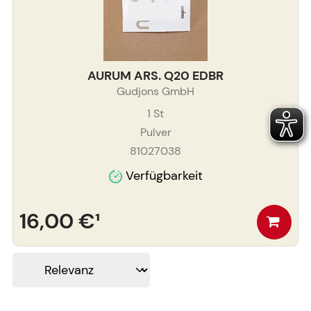
AURUM ARS. Q20 EDBR
Gudjons GmbH
1
St
Pulver
81027038
Verfügbarkeit
16,00 €
¹