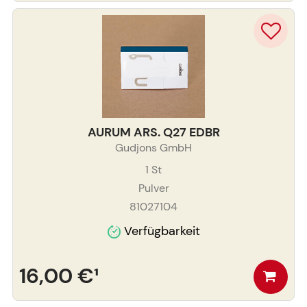
AURUM ARS. Q27 EDBR
Gudjons GmbH
1
St
Pulver
81027104
Verfügbarkeit
16,00 €
¹