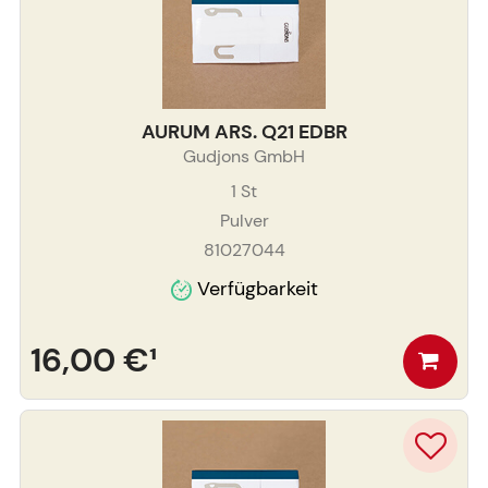
AURUM ARS. Q21 EDBR
Gudjons GmbH
1
St
Pulver
81027044
Verfügbarkeit
16,00 €
¹