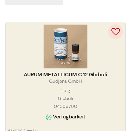
AURUM METALLICUM C 12 Globuli
Gudjons GmbH
1.5
g
Globuli
04356780
Verfügbarkeit
6.640,00 €
pro 1 kg