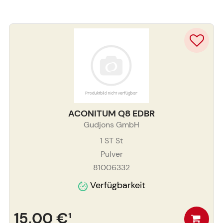
ACONITUM Q8 EDBR
Gudjons GmbH
1 ST
St
Pulver
81006332
Verfügbarkeit
15,00 €
¹