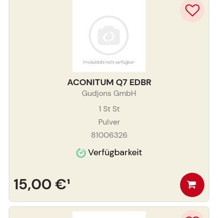
ACONITUM Q7 EDBR
Gudjons GmbH
1 St
St
Pulver
81006326
Verfügbarkeit
15,00 €
¹