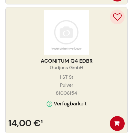
ACONITUM Q4 EDBR
Gudjons GmbH
1 ST
St
Pulver
81006154
Verfügbarkeit
14,00 €
¹