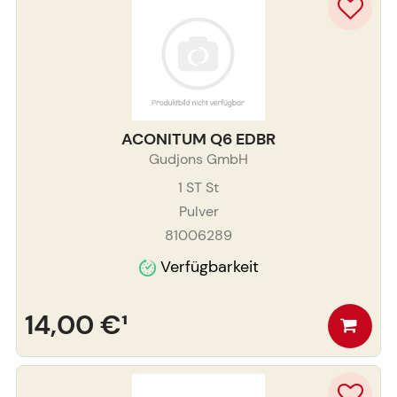
ACONITUM Q6 EDBR
Gudjons GmbH
1 ST
St
Pulver
81006289
Verfügbarkeit
14,00 €
¹