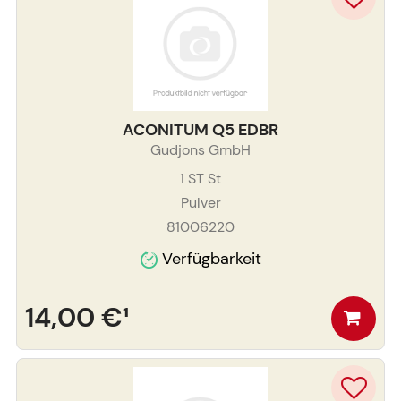
ACONITUM Q5 EDBR
Gudjons GmbH
1 ST
St
Pulver
81006220
Verfügbarkeit
14,00 €
¹