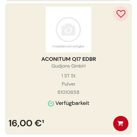
ACONITUM Q17 EDBR
Gudjons GmbH
1 ST
St
Pulver
81010658
Verfügbarkeit
16,00 €
¹