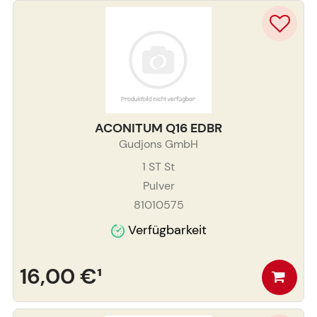
ACONITUM Q16 EDBR
Gudjons GmbH
1 ST
St
Pulver
81010575
Verfügbarkeit
16,00 €
¹