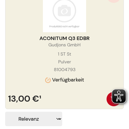
ACONITUM Q3 EDBR
Gudjons GmbH
1 ST
St
Pulver
81004793
Verfügbarkeit
13,00 €
¹