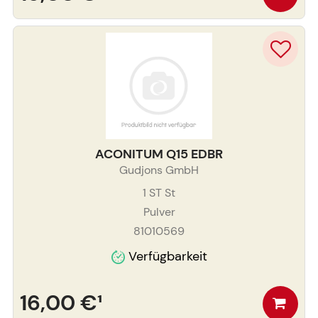
ACONITUM Q15 EDBR
Gudjons GmbH
1 ST
St
Pulver
81010569
Verfügbarkeit
16,00 €
¹