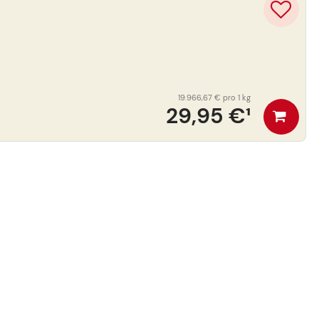
19.966,67 €
pro 1 kg
29,95 €
¹