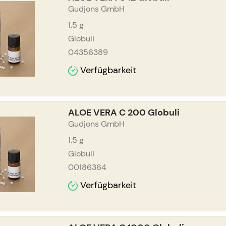
Gudjons GmbH
1.5
g
Globuli
04356389
Verfügbarkeit
ALOE VERA C 200 Globuli
Gudjons GmbH
1.5
g
Globuli
00186364
Verfügbarkeit