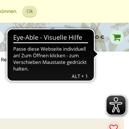
 können.
Ok
0,00 €
Rezept Einreichen