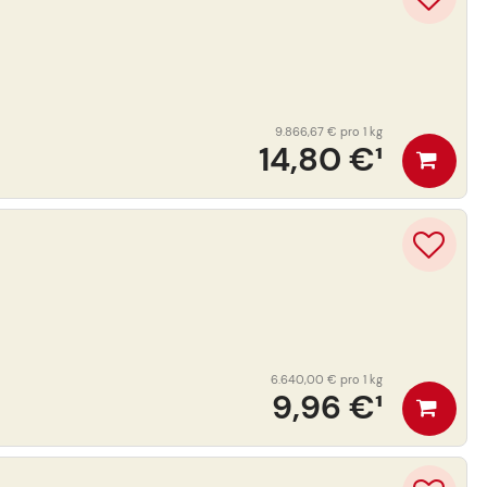
9.866,67 €
pro 1 kg
14,80 €
¹
6.640,00 €
pro 1 kg
9,96 €
¹