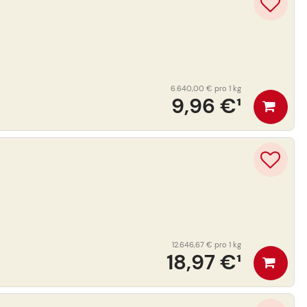
6.640,00 €
pro 1 kg
9,96 €
¹
12.646,67 €
pro 1 kg
18,97 €
¹