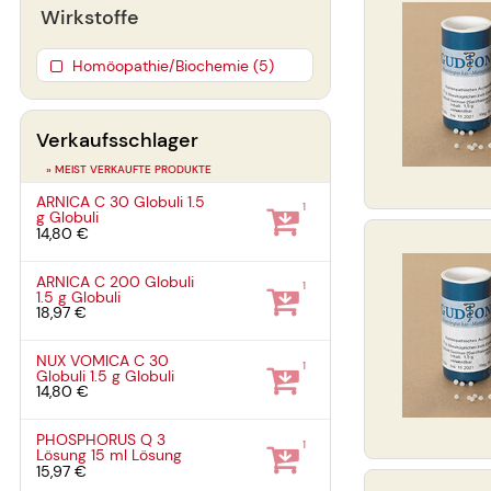
Wirkstoffe
Homöopathie/Biochemie (5)
Verkaufsschlager
» MEIST VERKAUFTE PRODUKTE
ARNICA C 30 Globuli
1.5
1
g
Globuli
14,80 €
ARNICA C 200 Globuli
1
1.5 g
Globuli
18,97 €
NUX VOMICA C 30
1
Globuli
1.5 g
Globuli
14,80 €
PHOSPHORUS Q 3
1
Lösung
15 ml
Lösung
15,97 €