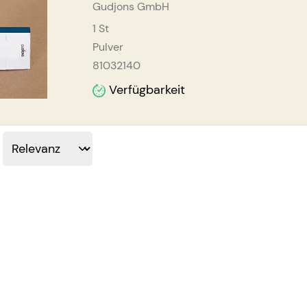
Gudjons GmbH
1
St
Pulver
81032140
Verfügbarkeit