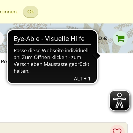
 können.
Ok
0,00 €
Rezept Einreichen