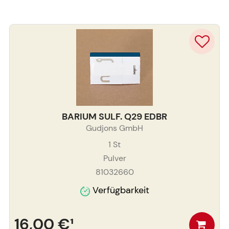
BARIUM SULF. Q29 EDBR
Gudjons GmbH
1
St
Pulver
81032660
Verfügbarkeit
16,00 €
¹