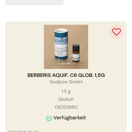
BERBERIS AQUIF. C6 GLOB. 1,5G
Gudjons GmbH
1.5
g
Globuli
08201880
Verfügbarkeit
6.640,00 €
pro 1 kg