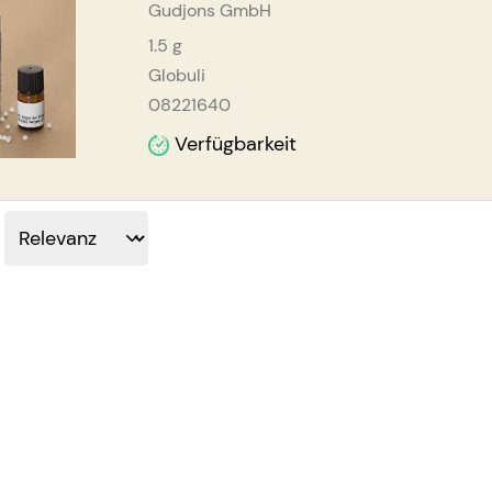
Gudjons GmbH
1.5
g
Globuli
08221640
Verfügbarkeit