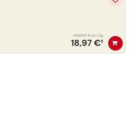
12.646,67 €
pro 1 kg
18,97 €
¹