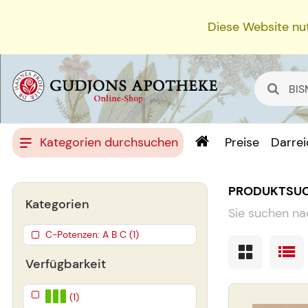
Diese Website nut
Kategorien durchsuchen
Preise
Darre
PRODUKTSU
Kategorien
Sie suchen na
C-Potenzen: A B C (1)
Verfügbarkeit
(1)