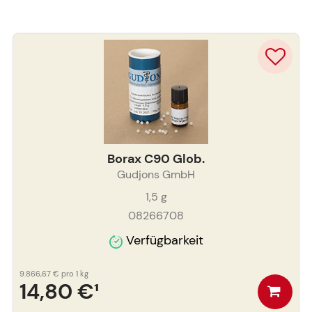
Borax C90 Glob.
Gudjons GmbH
1,5
g
08266708
Verfügbarkeit
9.866,67 €
pro 1 kg
14,80 €
¹