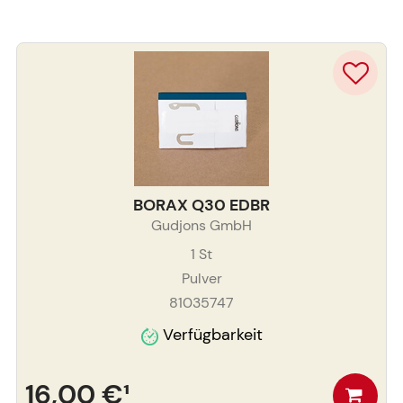
BORAX Q30 EDBR
Gudjons GmbH
1
St
Pulver
81035747
Verfügbarkeit
16,00 €
¹