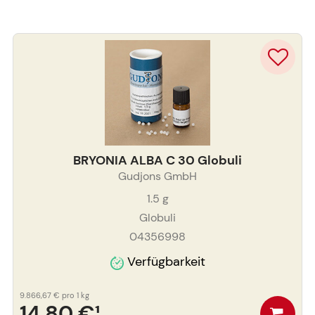
BRYONIA ALBA C 30 Globuli
Gudjons GmbH
1.5
g
Globuli
04356998
Verfügbarkeit
9.866,67 €
pro 1 kg
14,80 €
¹