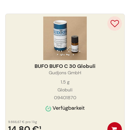
BUFO BUFO C 30 Globuli
Gudjons GmbH
1.5
g
Globuli
09401870
Verfügbarkeit
9.866,67 €
pro 1 kg
14,80 €
¹