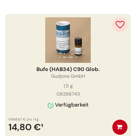
Bufo (HAB34) C90 Glob.
Gudjons GmbH
1,5
g
08266743
Verfügbarkeit
9.866,67 €
pro 1 kg
14,80 €
¹