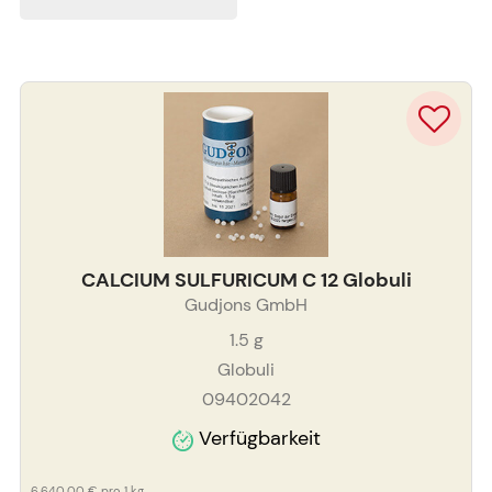
CALCIUM SULFURICUM C 12 Globuli
Gudjons GmbH
1.5
g
Globuli
09402042
Verfügbarkeit
6.640,00 €
pro 1 kg