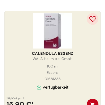
CALENDULA ESSENZ
WALA Heilmittel GmbH
100
ml
Essenz
01681338
Verfügbarkeit
159,00 €
pro 1 l
15,90 €
¹