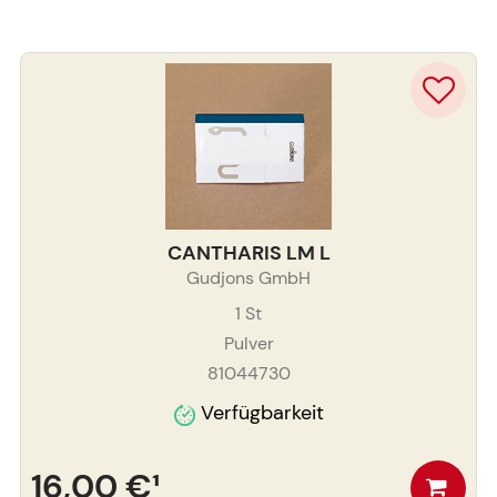
CANTHARIS LM L
Gudjons GmbH
1
St
Pulver
81044730
Verfügbarkeit
16,00 €
¹