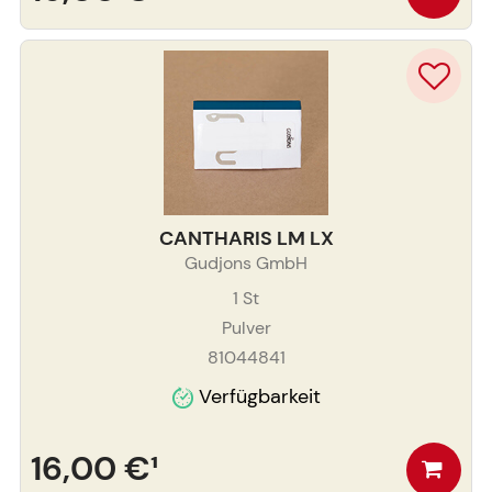
CANTHARIS LM LX
Gudjons GmbH
1
St
Pulver
81044841
Verfügbarkeit
16,00 €
¹