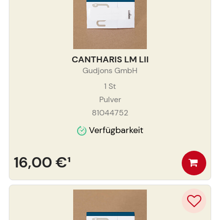
CANTHARIS LM LII
Gudjons GmbH
1
St
Pulver
81044752
Verfügbarkeit
16,00 €
¹