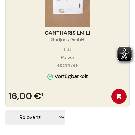
CANTHARIS LM LI
Gudjons GmbH
1
St
Pulver
81044746
Verfügbarkeit
16,00 €
¹