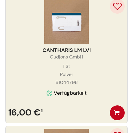
CANTHARIS LM LVI
Gudjons GmbH
1
St
Pulver
81044798
Verfügbarkeit
16,00 €
¹