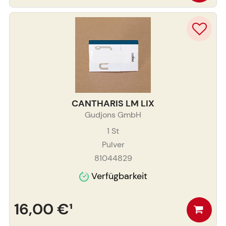
CANTHARIS LM LIX
Gudjons GmbH
1
St
Pulver
81044829
Verfügbarkeit
16,00 €
¹