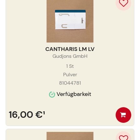
CANTHARIS LM LV
Gudjons GmbH
1
St
Pulver
81044781
Verfügbarkeit
16,00 €
¹