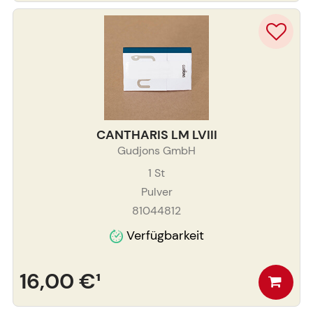
CANTHARIS LM LVIII
Gudjons GmbH
1
St
Pulver
81044812
Verfügbarkeit
16,00 €
¹