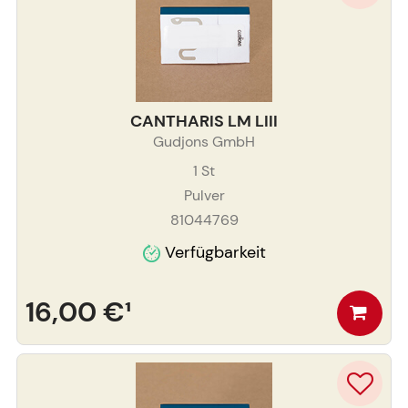
CANTHARIS LM LIII
Gudjons GmbH
1
St
Pulver
81044769
Verfügbarkeit
16,00 €
¹