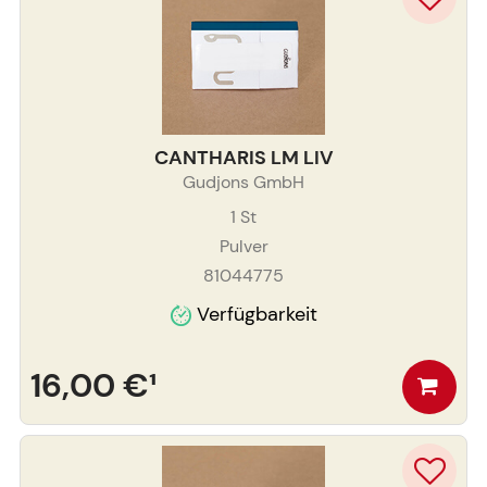
CANTHARIS LM LIV
Gudjons GmbH
1
St
Pulver
81044775
Verfügbarkeit
16,00 €
¹