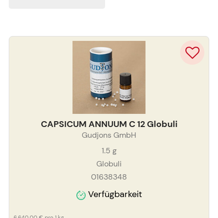
CAPSICUM ANNUUM C 12 Globuli
Gudjons GmbH
1.5
g
Globuli
01638348
Verfügbarkeit
6.640,00 €
pro 1 kg