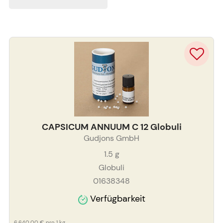
CAPSICUM ANNUUM C 12 Globuli
Gudjons GmbH
1.5
g
Globuli
01638348
Verfügbarkeit
6.640,00 €
pro 1 kg