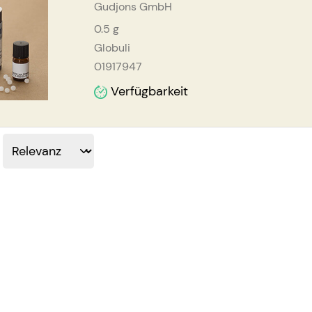
Gudjons GmbH
0.5
g
Globuli
01917947
Verfügbarkeit