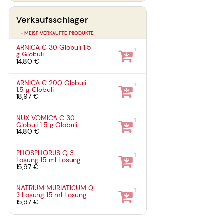
Verkaufsschlager
» MEIST VERKAUFTE PRODUKTE
ARNICA C 30 Globuli
1.5
1
g
Globuli
14,80 €
ARNICA C 200 Globuli
1
1.5 g
Globuli
18,97 €
NUX VOMICA C 30
1
Globuli
1.5 g
Globuli
14,80 €
PHOSPHORUS Q 3
1
Lösung
15 ml
Lösung
15,97 €
NATRIUM MURIATICUM Q
1
3 Lösung
15 ml
Lösung
15,97 €