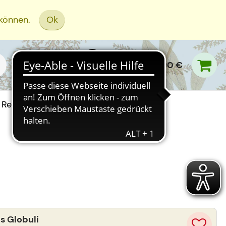
 können.
Ok
0,00 €
Rezept Einreichen
 Globuli