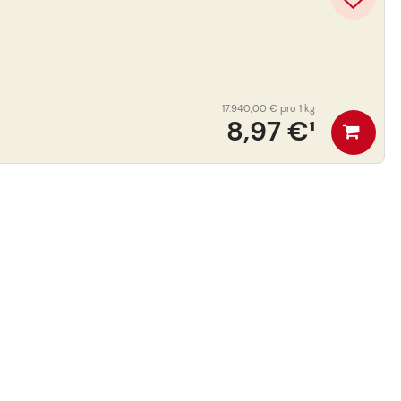
17.940,00 €
pro 1 kg
8,97 €
¹