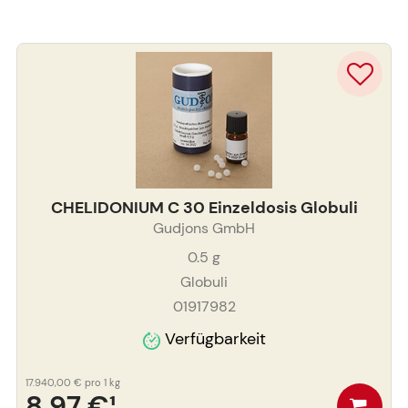
CHELIDONIUM C 30 Einzeldosis Globuli
Gudjons GmbH
0.5
g
Globuli
01917982
Verfügbarkeit
17.940,00 €
pro 1 kg
8,97 €
¹