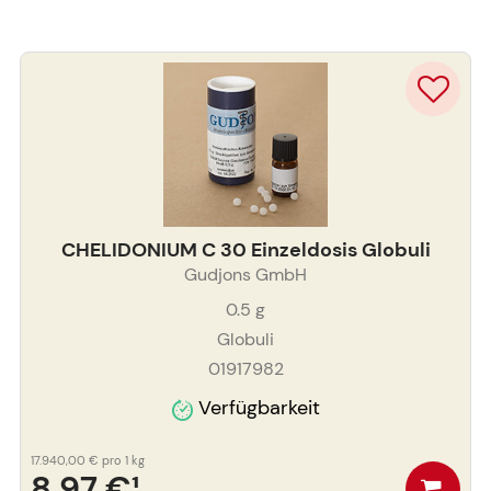
CHELIDONIUM C 30 Einzeldosis Globuli
Gudjons GmbH
0.5
g
Globuli
01917982
Verfügbarkeit
17.940,00 €
pro 1 kg
8,97 €
¹