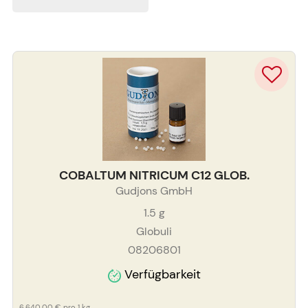
COBALTUM NITRICUM C12 GLOB.
Gudjons GmbH
1.5
g
Globuli
08206801
Verfügbarkeit
6.640,00 €
pro 1 kg