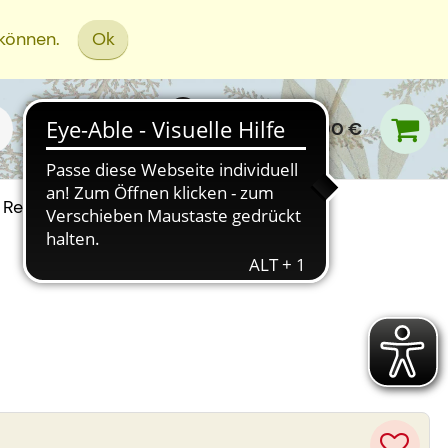
 können.
Ok
0,00 €
Rezept Einreichen