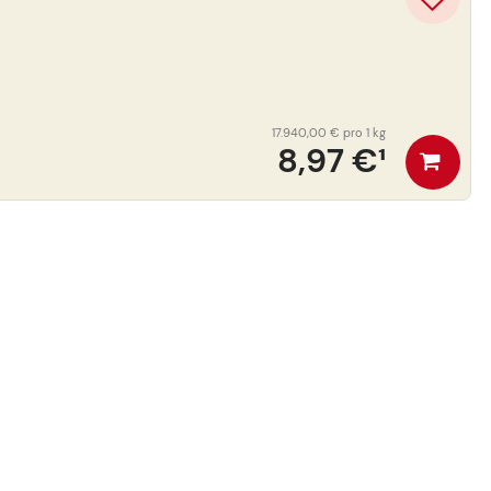
17.940,00 €
pro 1 kg
8,97 €
¹