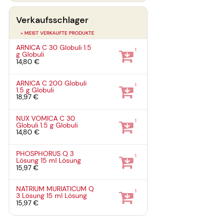
Verkaufsschlager
» MEIST VERKAUFTE PRODUKTE
ARNICA C 30 Globuli
1.5
1
g
Globuli
14,80 €
ARNICA C 200 Globuli
1
1.5 g
Globuli
18,97 €
NUX VOMICA C 30
1
Globuli
1.5 g
Globuli
14,80 €
PHOSPHORUS Q 3
1
Lösung
15 ml
Lösung
15,97 €
NATRIUM MURIATICUM Q
1
3 Lösung
15 ml
Lösung
15,97 €