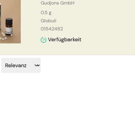
Gudjons GmbH
0.5
g
Globuli
01542482
Verfügbarkeit