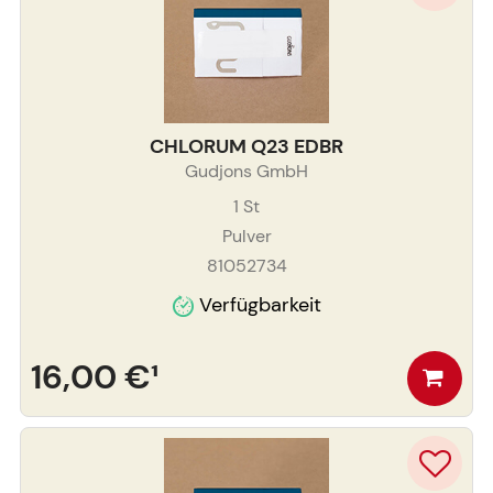
CHLORUM Q23 EDBR
Gudjons GmbH
1
St
Pulver
81052734
Verfügbarkeit
16,00 €
¹