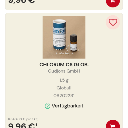
CHLORUM C6 GLOB.
Gudjons GmbH
1.5
g
Globuli
08202281
Verfügbarkeit
6.640,00 €
pro 1 kg
9,96 €
¹