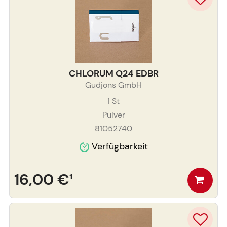
CHLORUM Q24 EDBR
Gudjons GmbH
1
St
Pulver
81052740
Verfügbarkeit
16,00 €
¹