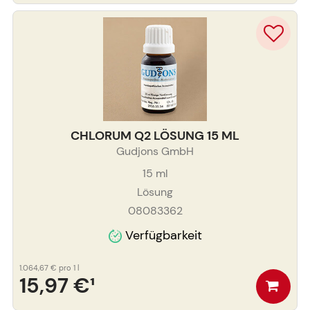
CHLORUM Q2 LÖSUNG 15 ML
Gudjons GmbH
15
ml
Lösung
08083362
Verfügbarkeit
1.064,67 €
pro 1 l
15,97 €
¹