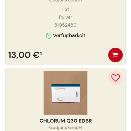
1
St
Pulver
81052480
Verfügbarkeit
13,00 €
¹
CHLORUM Q30 EDBR
Gudjons GmbH