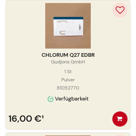
CHLORUM Q27 EDBR
Gudjons GmbH
1
St
Pulver
81052770
Verfügbarkeit
16,00 €
¹