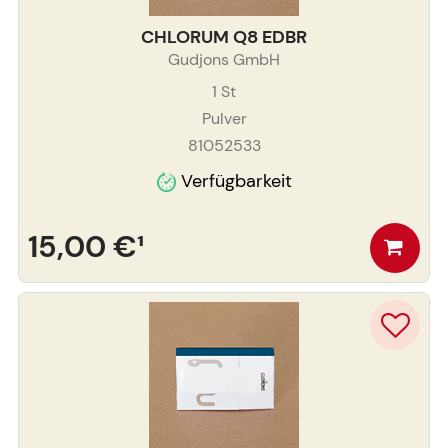
CHLORUM Q8 EDBR
Gudjons GmbH
1
St
Pulver
81052533
Verfügbarkeit
15,00 €
¹