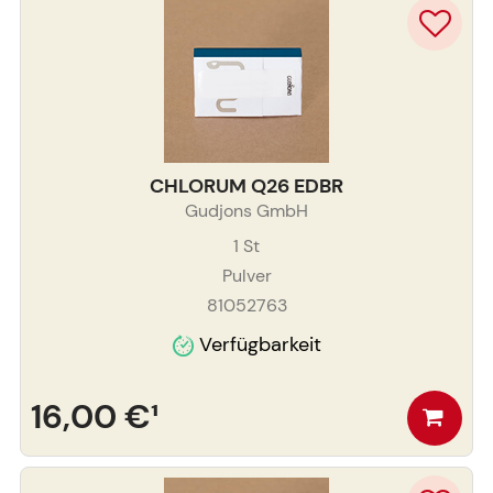
CHLORUM Q26 EDBR
Gudjons GmbH
1
St
Pulver
81052763
Verfügbarkeit
16,00 €
¹