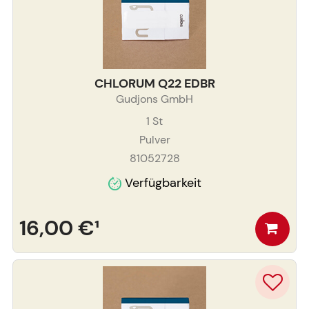
CHLORUM Q22 EDBR
Gudjons GmbH
1
St
Pulver
81052728
Verfügbarkeit
16,00 €
¹