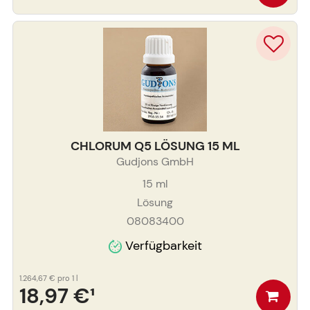
CHLORUM Q5 LÖSUNG 15 ML
Gudjons GmbH
15
ml
Lösung
08083400
Verfügbarkeit
1.264,67 €
pro 1 l
18,97 €
¹