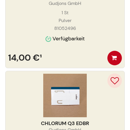
Gudjons GmbH
1
St
Pulver
81052496
Verfügbarkeit
14,00 €
¹
CHLORUM Q3 EDBR
Gudjons GmbH