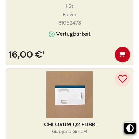
1
St
Pulver
81052473
Verfügbarkeit
16,00 €
¹
CHLORUM Q2 EDBR
Gudjons GmbH