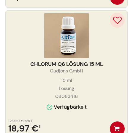
CHLORUM Q6 LÖSUNG 15 ML
Gudjons GmbH
15
ml
Lösung
08083416
Verfügbarkeit
1.264,67 €
pro 1 l
18,97 €
¹