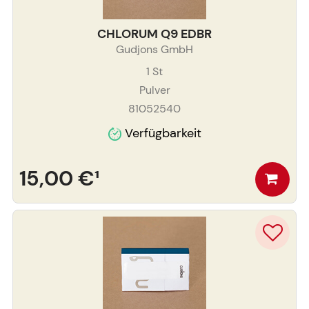
CHLORUM Q9 EDBR
Gudjons GmbH
1
St
Pulver
81052540
Verfügbarkeit
15,00 €
¹