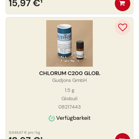
15,97 €
¹
CHLORUM C200 GLOB.
Gudjons GmbH
1.5
g
Globuli
08217443
Verfügbarkeit
12.646,67 €
pro 1 kg