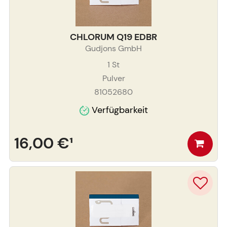
CHLORUM Q19 EDBR
Gudjons GmbH
1
St
Pulver
81052680
Verfügbarkeit
16,00 €
¹