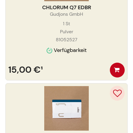
CHLORUM Q7 EDBR
Gudjons GmbH
1
St
Pulver
81052527
Verfügbarkeit
15,00 €
¹