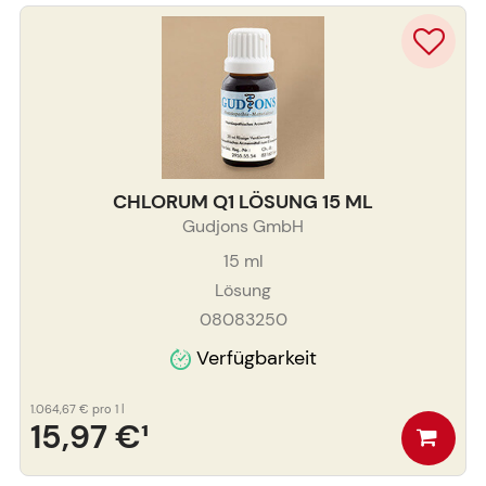
CHLORUM Q1 LÖSUNG 15 ML
Gudjons GmbH
15
ml
Lösung
08083250
Verfügbarkeit
1.064,67 €
pro 1 l
15,97 €
¹