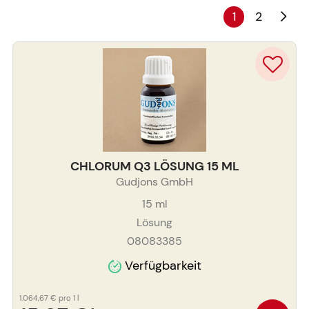
1
2
CHLORUM Q3 LÖSUNG 15 ML
Gudjons GmbH
15
ml
Lösung
08083385
Verfügbarkeit
1.064,67 €
pro 1 l