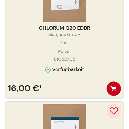
CHLORUM Q20 EDBR
Gudjons GmbH
1
St
Pulver
81052705
Verfügbarkeit
16,00 €
¹