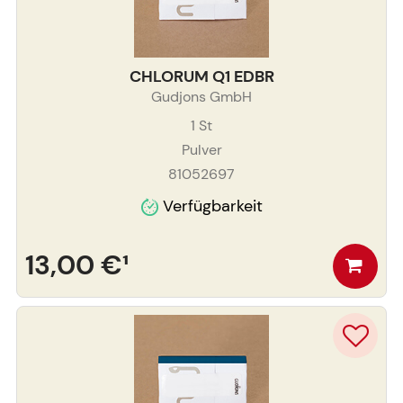
CHLORUM Q1 EDBR
Gudjons GmbH
1
St
Pulver
81052697
Verfügbarkeit
13,00 €
¹