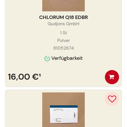
CHLORUM Q18 EDBR
Gudjons GmbH
1
St
Pulver
81052674
Verfügbarkeit
16,00 €
¹