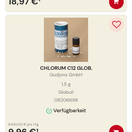
18,97 €
¹
CHLORUM C12 GLOB.
Gudjons GmbH
1.5
g
Globuli
08206698
Verfügbarkeit
6.640,00 €
pro 1 kg
9,96 €
¹