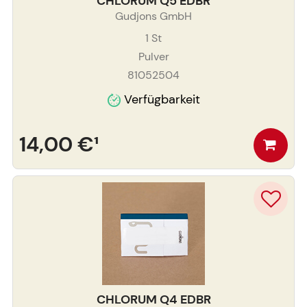
CHLORUM Q5 EDBR
Gudjons GmbH
1
St
Pulver
81052504
Verfügbarkeit
14,00 €
¹
CHLORUM Q4 EDBR