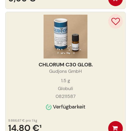
CHLORUM C30 GLOB.
Gudjons GmbH
1.5
g
Globuli
08211587
Verfügbarkeit
9.866,67 €
pro 1 kg
14,80 €
¹