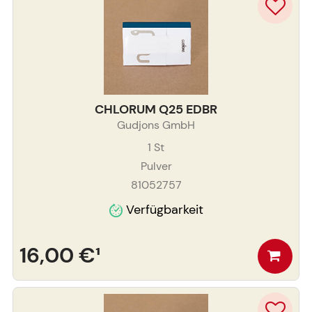
CHLORUM Q25 EDBR
Gudjons GmbH
1
St
Pulver
81052757
Verfügbarkeit
16,00 €
¹