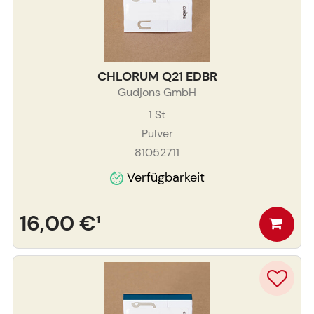
CHLORUM Q21 EDBR
Gudjons GmbH
1
St
Pulver
81052711
Verfügbarkeit
16,00 €
¹