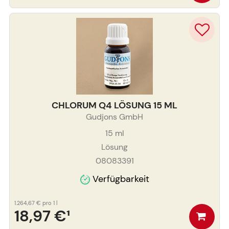
CHLORUM Q4 LÖSUNG 15 ML
Gudjons GmbH
15
ml
Lösung
08083391
Verfügbarkeit
1.264,67 €
pro 1 l
18,97 €
¹