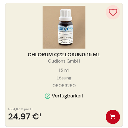
CHLORUM Q22 LÖSUNG 15 ML
Gudjons GmbH
15
ml
Lösung
08083280
Verfügbarkeit
1.664,67 €
pro 1 l
24,97 €
¹