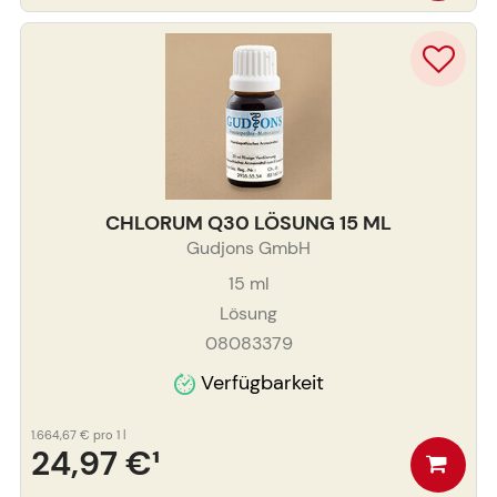
CHLORUM Q30 LÖSUNG 15 ML
Gudjons GmbH
15
ml
Lösung
08083379
Verfügbarkeit
1.664,67 €
pro 1 l
24,97 €
¹