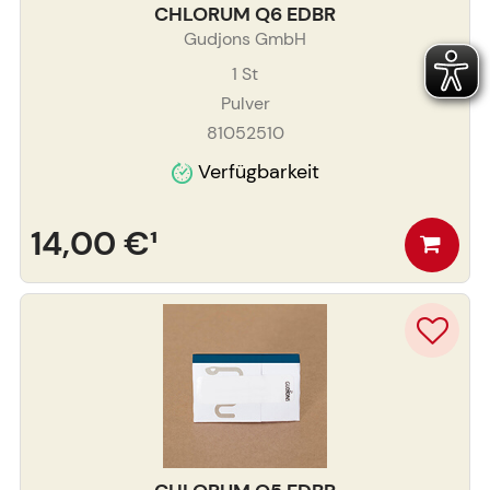
CHLORUM Q6 EDBR
Gudjons GmbH
1
St
Pulver
81052510
Verfügbarkeit
14,00 €
¹