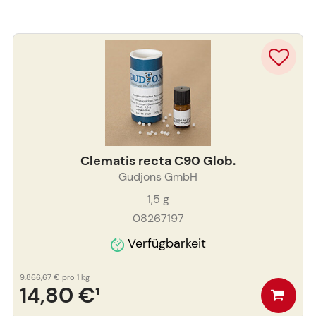
Clematis recta C90 Glob.
Gudjons GmbH
1,5
g
08267197
Verfügbarkeit
9.866,67 €
pro 1 kg
14,80 €
¹