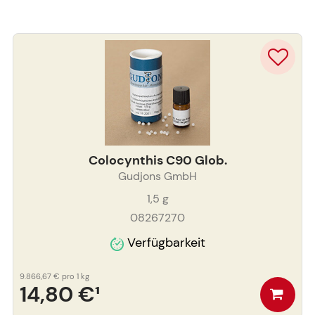
Colocynthis C90 Glob.
Gudjons GmbH
1,5
g
08267270
Verfügbarkeit
9.866,67 €
pro 1 kg
14,80 €
¹