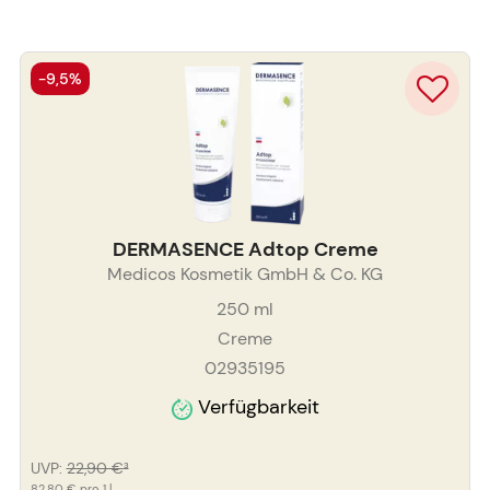
-9,5%
DERMASENCE Adtop Creme
Medicos Kosmetik GmbH & Co. KG
250
ml
Creme
02935195
Verfügbarkeit
UVP
:
22,90 €
³
82,80 €
pro 1 l