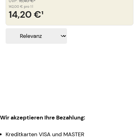
UVP
:
16,40 €
³
142,00 €
pro 1 l
14,20 €
¹
Wir akzeptieren Ihre Bezahlung:
Kreditkarten VISA und MASTER