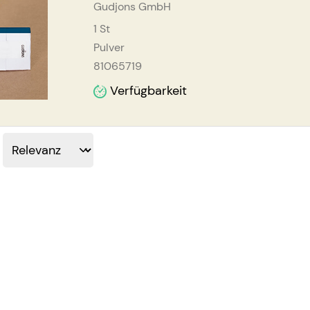
Gudjons GmbH
1
St
Pulver
81065719
Verfügbarkeit