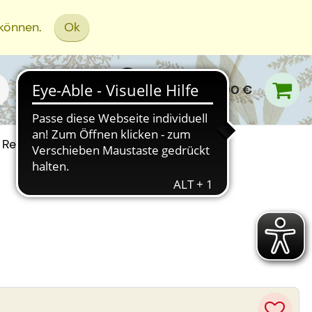
 können.
Ok
0,00 €
Rezept Einreichen