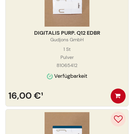
DIGITALIS PURP. Q12 EDBR
Gudjons GmbH
1
St
Pulver
81065412
Verfügbarkeit
16,00 €
¹