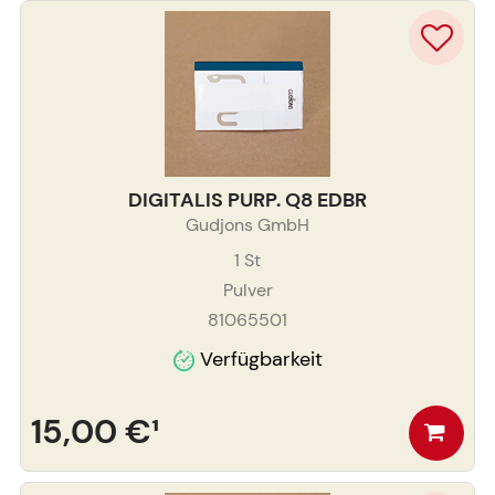
DIGITALIS PURP. Q8 EDBR
Gudjons GmbH
1
St
Pulver
81065501
Verfügbarkeit
15,00 €
¹