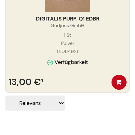
DIGITALIS PURP. Q1 EDBR
Gudjons GmbH
1
St
Pulver
81064921
Verfügbarkeit
13,00 €
¹