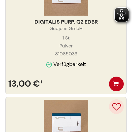
DIGITALIS PURP. Q2 EDBR
Gudjons GmbH
1
St
Pulver
81065033
Verfügbarkeit
13,00 €
¹