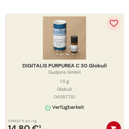
DIGITALIS PURPUREA C 30 Globuli
Gudjons GmbH
1.5
g
Globuli
04357710
Verfügbarkeit
9.866,67 €
pro 1 kg
14,80 €
¹