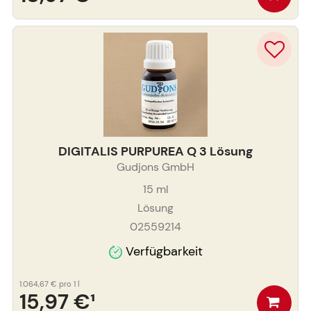
DIGITALIS PURPUREA Q 3 Lösung
Gudjons GmbH
15
ml
Lösung
02559214
Verfügbarkeit
1.064,67 €
pro 1 l
15,97 €
¹