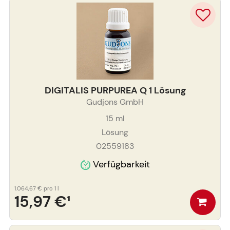
DIGITALIS PURPUREA Q 1 Lösung
Gudjons GmbH
15
ml
Lösung
02559183
Verfügbarkeit
1.064,67 €
pro 1 l
15,97 €
¹