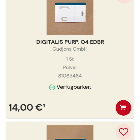
DIGITALIS PURP. Q4 EDBR
Gudjons GmbH
1
St
Pulver
81065464
Verfügbarkeit
14,00 €
¹