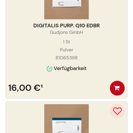
DIGITALIS PURP. Q10 EDBR
Gudjons GmbH
1
St
Pulver
81065398
Verfügbarkeit
16,00 €
¹