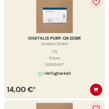
DIGITALIS PURP. Q6 EDBR
Gudjons GmbH
1
St
Pulver
81065487
Verfügbarkeit
14,00 €
¹