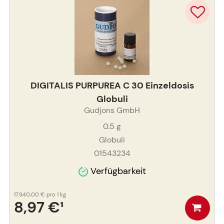
DIGITALIS PURPUREA C 30 Einzeldosis
Globuli
Gudjons GmbH
0.5
g
Globuli
01543234
Verfügbarkeit
17.940,00 €
pro 1 kg
8,97 €
¹