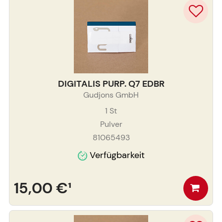
DIGITALIS PURP. Q7 EDBR
Gudjons GmbH
1
St
Pulver
81065493
Verfügbarkeit
15,00 €
¹