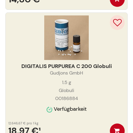
DIGITALIS PURPUREA C 200 Globuli
Gudjons GmbH
1.5
g
Globuli
00186884
Verfügbarkeit
12.646,67 €
pro 1 kg
18,97 €
¹