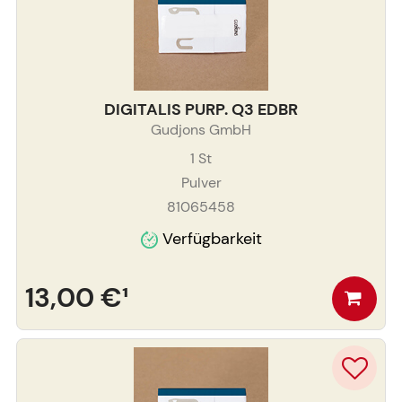
DIGITALIS PURP. Q3 EDBR
Gudjons GmbH
1
St
Pulver
81065458
Verfügbarkeit
13,00 €
¹