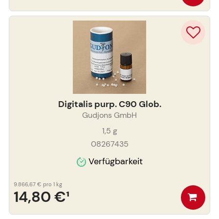
Digitalis purp. C90 Glob.
Gudjons GmbH
1,5
g
08267435
Verfügbarkeit
9.866,67 €
pro 1 kg
14,80 €
¹