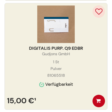
DIGITALIS PURP. Q9 EDBR
Gudjons GmbH
1
St
Pulver
81065518
Verfügbarkeit
15,00 €
¹