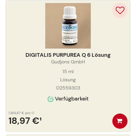
DIGITALIS PURPUREA Q 6 Lösung
Gudjons GmbH
15
ml
Lösung
02559303
Verfügbarkeit
1.264,67 €
pro 1 l
18,97 €
¹