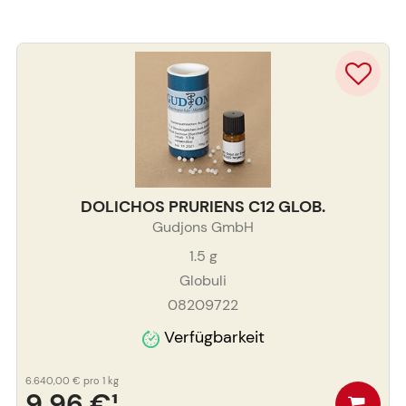
DOLICHOS PRURIENS C12 GLOB.
Gudjons GmbH
1.5
g
Globuli
08209722
Verfügbarkeit
6.640,00 €
pro 1 kg
9,96 €
¹