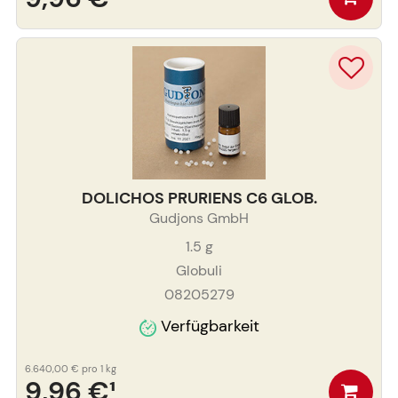
DOLICHOS PRURIENS C6 GLOB.
Gudjons GmbH
1.5
g
Globuli
08205279
Verfügbarkeit
6.640,00 €
pro 1 kg
9,96 €
¹