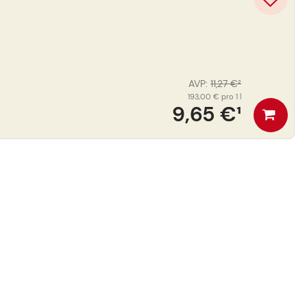
AVP
:
11,27 €
²
193,00 €
pro 1 l
9,65 €
¹