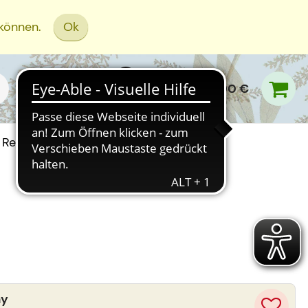
 können.
Ok
0,00 €
Rezept Einreichen
ay