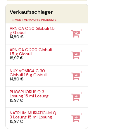
Verkaufsschlager
» MEIST VERKAUFTE PRODUKTE
ARNICA C 30 Globuli
1.5
1
g
Globuli
14,80 €
ARNICA C 200 Globuli
1
1.5 g
Globuli
18,97 €
NUX VOMICA C 30
1
Globuli
1.5 g
Globuli
14,80 €
PHOSPHORUS Q 3
1
Lösung
15 ml
Lösung
15,97 €
NATRIUM MURIATICUM Q
1
3 Lösung
15 ml
Lösung
15,97 €