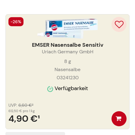
-26%
EMSER Nasensalbe Sensitiv
Uriach Germany GmbH
8
g
Nasensalbe
03241230
Verfügbarkeit
UVP
:
6,60 €
³
612,50 €
pro 1 kg
4,90 €
¹