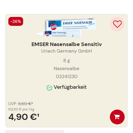
-26%
EMSER Nasensalbe Sensitiv
Uriach Germany GmbH
8
g
Nasensalbe
03241230
Verfügbarkeit
UVP
:
6,60 €
³
612,50 €
pro 1 kg
4,90 €
¹