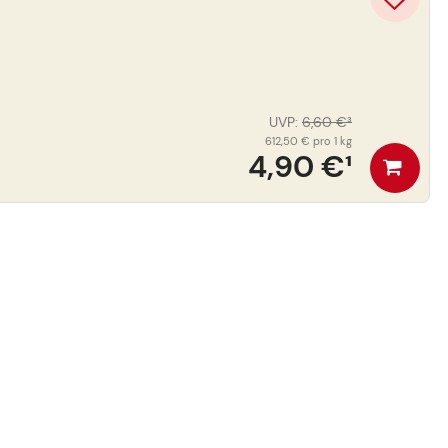
UVP
:
6,60 €
³
612,50 €
pro 1 kg
4,90 €
¹