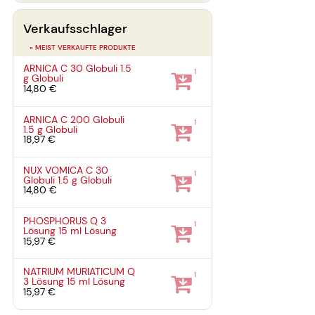
Verkaufsschlager
» MEIST VERKAUFTE PRODUKTE
ARNICA C 30 Globuli
1.5
1
g
Globuli
14,80 €
ARNICA C 200 Globuli
1
1.5 g
Globuli
18,97 €
NUX VOMICA C 30
1
Globuli
1.5 g
Globuli
14,80 €
PHOSPHORUS Q 3
1
Lösung
15 ml
Lösung
15,97 €
NATRIUM MURIATICUM Q
1
3 Lösung
15 ml
Lösung
15,97 €