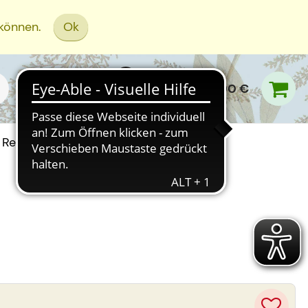
 können.
Ok
0,00 €
Rezept Einreichen