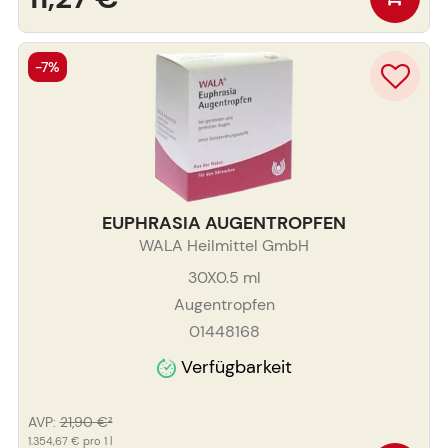
-7%
EUPHRASIA AUGENTROPFEN
WALA Heilmittel GmbH
30X0.5
ml
Augentropfen
01448168
Verfügbarkeit
AVP
:
21,90 €
²
1.354,67 €
pro 1 l