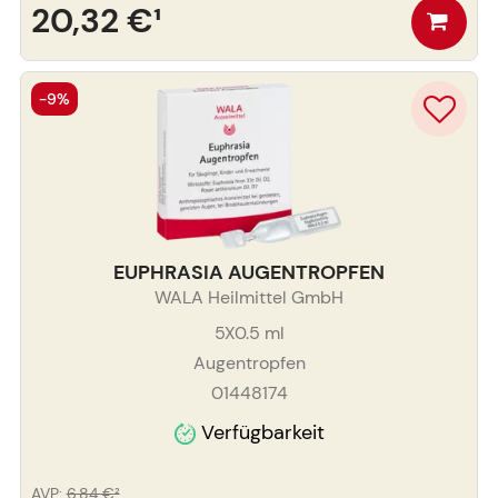
20,32 €
¹
-9%
EUPHRASIA AUGENTROPFEN
WALA Heilmittel GmbH
5X0.5
ml
Augentropfen
01448174
Verfügbarkeit
AVP
:
6,84 €
²