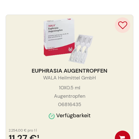
EUPHRASIA AUGENTROPFEN
WALA Heilmittel GmbH
10X0.5
ml
Augentropfen
06816435
Verfügbarkeit
2.254,00 €
pro 1 l
11,27 €
¹