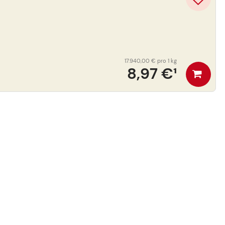
17.940,00 €
pro 1 kg
8,97 €
¹