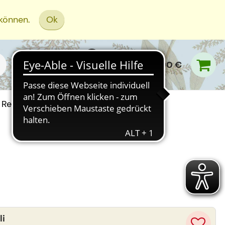
 können.
Ok
0,00 €
Rezept Einreichen
li