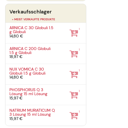
Verkaufsschlager
» MEIST VERKAUFTE PRODUKTE
ARNICA C 30 Globuli
1.5
1
g
Globuli
14,80 €
ARNICA C 200 Globuli
1
1.5 g
Globuli
18,97 €
NUX VOMICA C 30
1
Globuli
1.5 g
Globuli
14,80 €
PHOSPHORUS Q 3
1
Lösung
15 ml
Lösung
15,97 €
NATRIUM MURIATICUM Q
1
3 Lösung
15 ml
Lösung
15,97 €