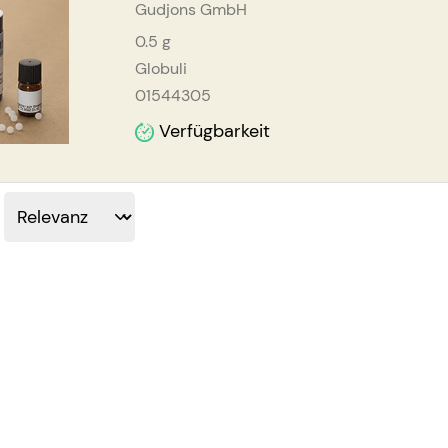
Gudjons GmbH
0.5
g
Globuli
01544305
Verfügbarkeit