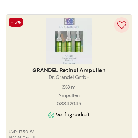
-15%
GRANDEL Retinol Ampullen
Dr. Grandel GmbH
3X3
ml
Ampullen
08842945
Verfügbarkeit
UVP
:
17,50 €
³
1.655,56 €
pro 1 l