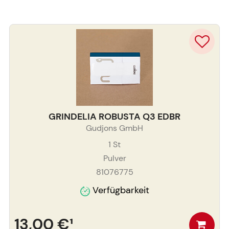
GRINDELIA ROBUSTA Q3 EDBR
Gudjons GmbH
1
St
Pulver
81076775
Verfügbarkeit
13,00 €
¹